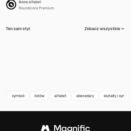
Ikona alfabet
Roundicons Premium
Ten sam styl
Zobacz wszystkie
symboli
listów
alfabet
abecedary
kształty i symbo