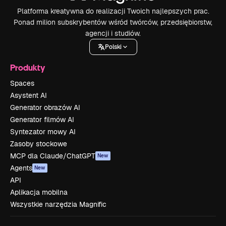
Platforma kreatywna do realizacji Twoich najlepszych prac.
Ponad milion subskrybentów wśród twórców, przedsiębiorstw,
agencji i studiów.
Polski
Produkty
Spaces
Asystent AI
Generator obrazów AI
Generator filmów AI
Syntezator mowy AI
Zasoby stockowe
MCP dla Claude/ChatGPT
New
Agents
New
API
Aplikacja mobilna
Wszystkie narzędzia Magnific