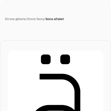
Strona główna
/
Stock
/
Ikony
/
Ikona alfabet