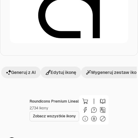
Generuj z AI
Edytuj ikonę
Wygeneruj zestaw iko
Roundicons Premium Lineal
2,734
Ikony
Zobacz wszystkie ikony