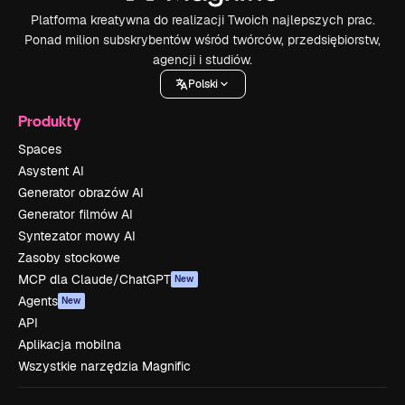
Platforma kreatywna do realizacji Twoich najlepszych prac.
Ponad milion subskrybentów wśród twórców, przedsiębiorstw,
agencji i studiów.
Polski
Produkty
Spaces
Asystent AI
Generator obrazów AI
Generator filmów AI
Syntezator mowy AI
Zasoby stockowe
MCP dla Claude/ChatGPT
New
Agents
New
API
Aplikacja mobilna
Wszystkie narzędzia Magnific