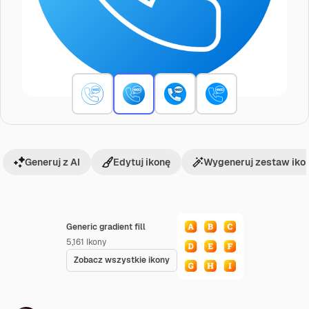
Generuj z AI
Edytuj ikonę
Wygeneruj zestaw iko
Generic gradient fill
5,161
Ikony
Zobacz wszystkie ikony