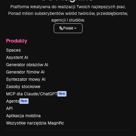
Platforma kreatywna do realizacji Twoich najlepszych prac.
Ponad milion subskrybentów wśród twórców, przedsiębiorstw,
agencji i studiów.
Polski
Produkty
Spaces
Asystent AI
Generator obrazów AI
Generator filmów AI
Syntezator mowy AI
Zasoby stockowe
MCP dla Claude/ChatGPT
New
Agents
New
API
Aplikacja mobilna
Wszystkie narzędzia Magnific