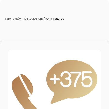
Strona główna
/
Stock
/
Ikony
/
Ikona białoruś