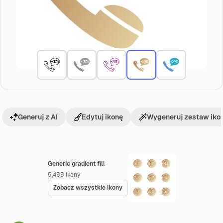
Generuj z AI
Edytuj ikonę
Wygeneruj zestaw iko
Generic gradient fill
5,455
Ikony
Zobacz wszystkie ikony