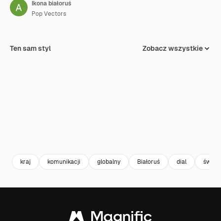
Ikona białoruś
Pop Vectors
Ten sam styl
Zobacz wszystkie
kraj
komunikacji
globalny
Białoruś
dial
świat