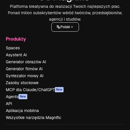
Platforma kreatywna do realizacji Twoich najlepszych prac.
Ponad milion subskrybentów wśród twórców, przedsiębiorstw,
agencji i studiów.
Polski
Produkty
Spaces
Asystent AI
Generator obrazów AI
Generator filmów AI
Syntezator mowy AI
Zasoby stockowe
MCP dla Claude/ChatGPT
New
Agents
New
API
Aplikacja mobilna
Wszystkie narzędzia Magnific