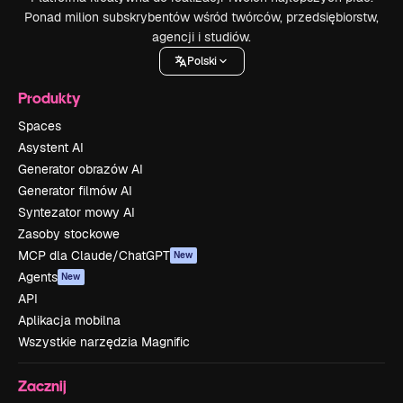
Ponad milion subskrybentów wśród twórców, przedsiębiorstw,
agencji i studiów.
Polski
Produkty
Spaces
Asystent AI
Generator obrazów AI
Generator filmów AI
Syntezator mowy AI
Zasoby stockowe
MCP dla Claude/ChatGPT
New
Agents
New
API
Aplikacja mobilna
Wszystkie narzędzia Magnific
Zacznij