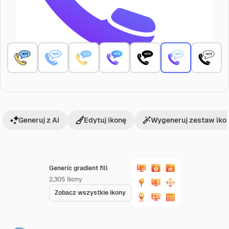
Generuj z AI
Edytuj ikonę
Wygeneruj zestaw iko
Generic gradient fill
2,305
Ikony
Zobacz wszystkie ikony