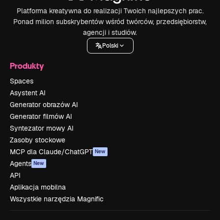
Platforma kreatywna do realizacji Twoich najlepszych prac.
Ponad milion subskrybentów wśród twórców, przedsiębiorstw,
agencji i studiów.
Polski
Produkty
Spaces
Asystent AI
Generator obrazów AI
Generator filmów AI
Syntezator mowy AI
Zasoby stockowe
MCP dla Claude/ChatGPT
New
Agents
New
API
Aplikacja mobilna
Wszystkie narzędzia Magnific