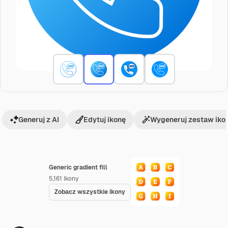
Generuj z AI
Edytuj ikonę
Wygeneruj zestaw iko
Generic gradient fill
5,161
Ikony
Zobacz wszystkie ikony