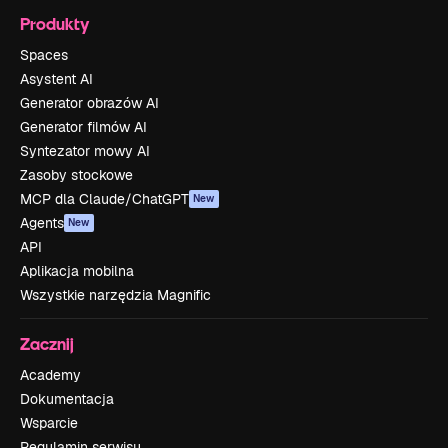
Produkty
Spaces
Asystent AI
Generator obrazów AI
Generator filmów AI
Syntezator mowy AI
Zasoby stockowe
MCP dla Claude/ChatGPT
New
Agents
New
API
Aplikacja mobilna
Wszystkie narzędzia Magnific
Zacznij
Academy
Dokumentacja
Wsparcie
Regulamin serwisu