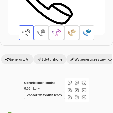
Generuj z AI
Edytuj ikonę
Wygeneruj zestaw iko
Generic black outline
5,881
Ikony
Zobacz wszystkie ikony