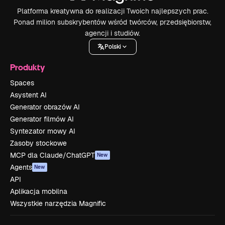
Platforma kreatywna do realizacji Twoich najlepszych prac.
Ponad milion subskrybentów wśród twórców, przedsiębiorstw,
agencji i studiów.
Polski
Produkty
Spaces
Asystent AI
Generator obrazów AI
Generator filmów AI
Syntezator mowy AI
Zasoby stockowe
MCP dla Claude/ChatGPT
New
Agents
New
API
Aplikacja mobilna
Wszystkie narzędzia Magnific