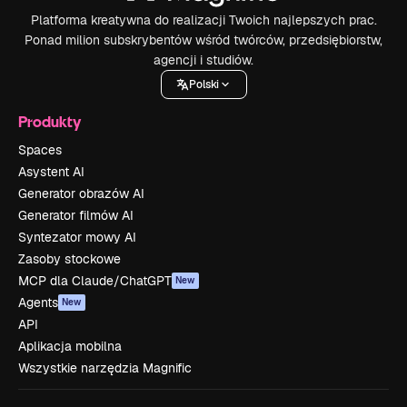
Platforma kreatywna do realizacji Twoich najlepszych prac.
Ponad milion subskrybentów wśród twórców, przedsiębiorstw,
agencji i studiów.
Polski
Produkty
Spaces
Asystent AI
Generator obrazów AI
Generator filmów AI
Syntezator mowy AI
Zasoby stockowe
MCP dla Claude/ChatGPT
New
Agents
New
API
Aplikacja mobilna
Wszystkie narzędzia Magnific