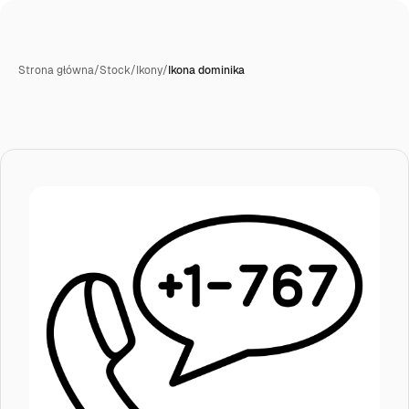
Strona główna
/
Stock
/
Ikony
/
Ikona dominika