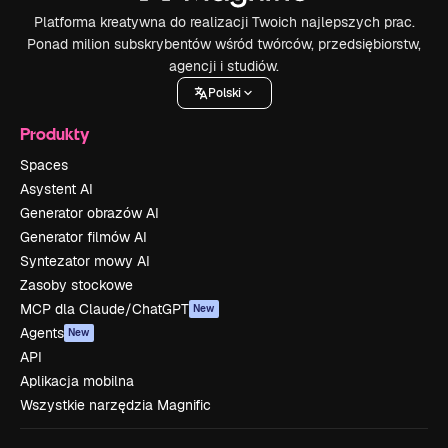
Platforma kreatywna do realizacji Twoich najlepszych prac.
Ponad milion subskrybentów wśród twórców, przedsiębiorstw,
agencji i studiów.
Polski
Produkty
Spaces
Asystent AI
Generator obrazów AI
Generator filmów AI
Syntezator mowy AI
Zasoby stockowe
MCP dla Claude/ChatGPT
New
Agents
New
API
Aplikacja mobilna
Wszystkie narzędzia Magnific