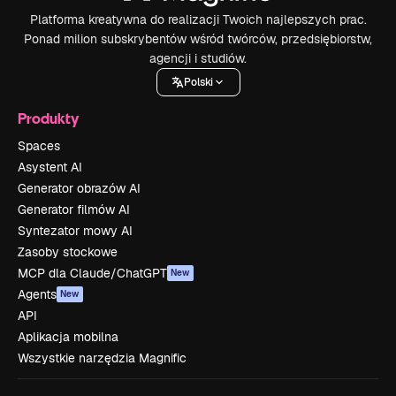
Platforma kreatywna do realizacji Twoich najlepszych prac.
Ponad milion subskrybentów wśród twórców, przedsiębiorstw,
agencji i studiów.
Polski
Produkty
Spaces
Asystent AI
Generator obrazów AI
Generator filmów AI
Syntezator mowy AI
Zasoby stockowe
MCP dla Claude/ChatGPT
New
Agents
New
API
Aplikacja mobilna
Wszystkie narzędzia Magnific