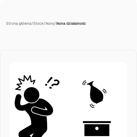
Strona główna
/
Stock
/
Ikony
/
Ikona działalność