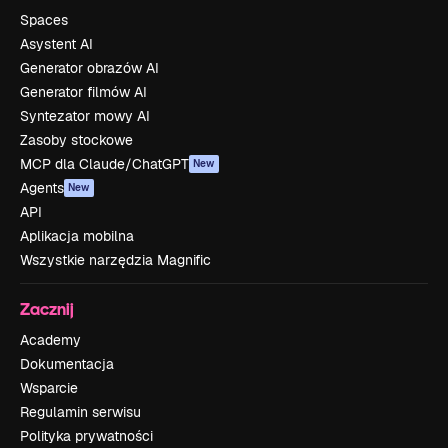
Spaces
Asystent AI
Generator obrazów AI
Generator filmów AI
Syntezator mowy AI
Zasoby stockowe
MCP dla Claude/ChatGPT
New
Agents
New
API
Aplikacja mobilna
Wszystkie narzędzia Magnific
Zacznij
Academy
Dokumentacja
Wsparcie
Regulamin serwisu
Polityka prywatności