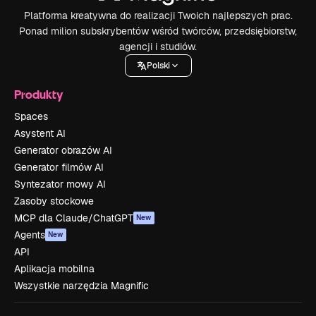
Platforma kreatywna do realizacji Twoich najlepszych prac.
Ponad milion subskrybentów wśród twórców, przedsiębiorstw,
agencji i studiów.
Polski
Produkty
Spaces
Asystent AI
Generator obrazów AI
Generator filmów AI
Syntezator mowy AI
Zasoby stockowe
MCP dla Claude/ChatGPT
New
Agents
New
API
Aplikacja mobilna
Wszystkie narzędzia Magnific