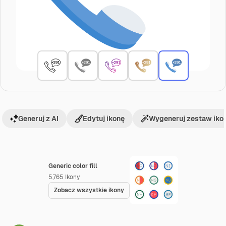
Generuj z AI
Edytuj ikonę
Wygeneruj zestaw iko
Generic color fill
5,765
Ikony
Zobacz wszystkie ikony