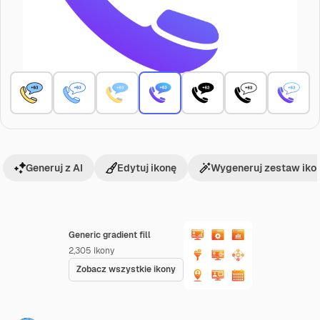
Generuj z AI
Edytuj ikonę
Wygeneruj zestaw iko
Generic gradient fill
2,305
Ikony
Zobacz wszystkie ikony