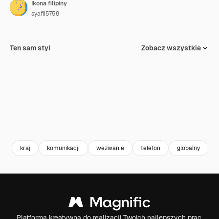
Ikona filipiny
syafii5758
Ten sam styl
Zobacz wszystkie
kraj
komunikacji
wezwanie
telefon
globalny
F
Platforma kreatywna do realizacji Twoich najlepszych prac.