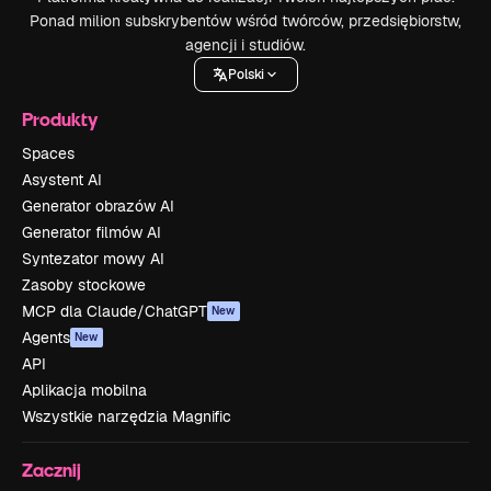
Ponad milion subskrybentów wśród twórców, przedsiębiorstw,
agencji i studiów.
Polski
Produkty
Spaces
Asystent AI
Generator obrazów AI
Generator filmów AI
Syntezator mowy AI
Zasoby stockowe
MCP dla Claude/ChatGPT
New
Agents
New
API
Aplikacja mobilna
Wszystkie narzędzia Magnific
Zacznij