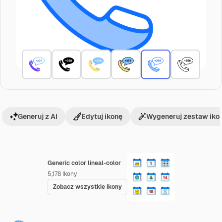
Generuj z AI
Edytuj ikonę
Wygeneruj zestaw iko
Generic color lineal-color
5,178
Ikony
Zobacz wszystkie ikony