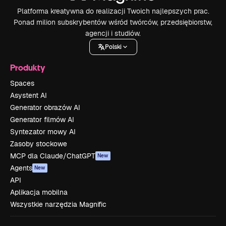
Platforma kreatywna do realizacji Twoich najlepszych prac.
Ponad milion subskrybentów wśród twórców, przedsiębiorstw,
agencji i studiów.
Polski
Produkty
Spaces
Asystent AI
Generator obrazów AI
Generator filmów AI
Syntezator mowy AI
Zasoby stockowe
MCP dla Claude/ChatGPT
New
Agents
New
API
Aplikacja mobilna
Wszystkie narzędzia Magnific