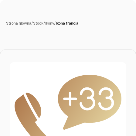
Strona główna
/
Stock
/
Ikony
/
Ikona francja