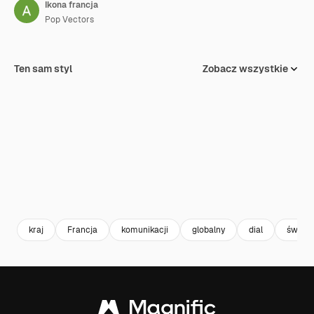
Ikona francja
Pop Vectors
Ten sam styl
Zobacz wszystkie
kraj
Francja
komunikacji
globalny
dial
świat