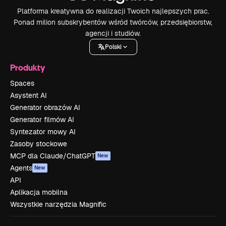
Platforma kreatywna do realizacji Twoich najlepszych prac.
Ponad milion subskrybentów wśród twórców, przedsiębiorstw,
agencji i studiów.
Polski
Produkty
Spaces
Asystent AI
Generator obrazów AI
Generator filmów AI
Syntezator mowy AI
Zasoby stockowe
MCP dla Claude/ChatGPT
New
Agents
New
API
Aplikacja mobilna
Wszystkie narzędzia Magnific