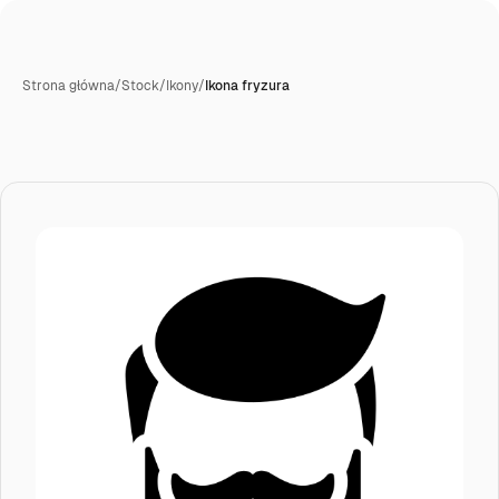
Strona główna
/
Stock
/
Ikony
/
Ikona fryzura