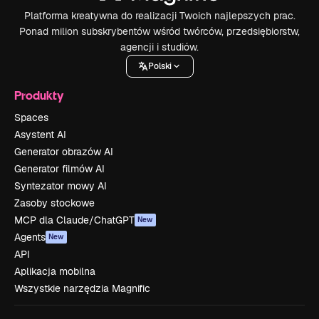
Platforma kreatywna do realizacji Twoich najlepszych prac.
Ponad milion subskrybentów wśród twórców, przedsiębiorstw,
agencji i studiów.
Polski
Produkty
Spaces
Asystent AI
Generator obrazów AI
Generator filmów AI
Syntezator mowy AI
Zasoby stockowe
MCP dla Claude/ChatGPT
New
Agents
New
API
Aplikacja mobilna
Wszystkie narzędzia Magnific