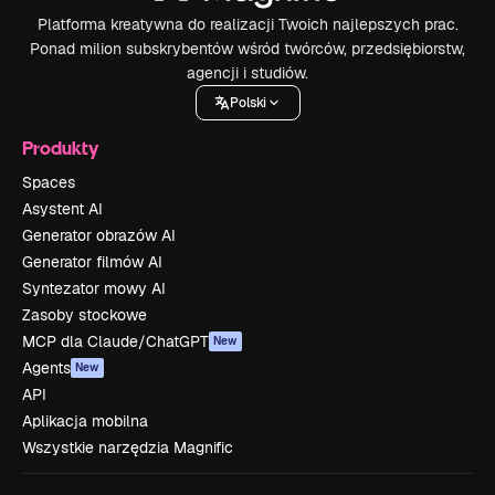
Platforma kreatywna do realizacji Twoich najlepszych prac.
Ponad milion subskrybentów wśród twórców, przedsiębiorstw,
agencji i studiów.
Polski
Produkty
Spaces
Asystent AI
Generator obrazów AI
Generator filmów AI
Syntezator mowy AI
Zasoby stockowe
MCP dla Claude/ChatGPT
New
Agents
New
API
Aplikacja mobilna
Wszystkie narzędzia Magnific