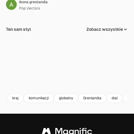
Ikona grenlandia
Pop Vectors
Ten sam styl
Zobacz wszystkie
kraj
komunikacji
globalny
Grenlandia
dial
świ