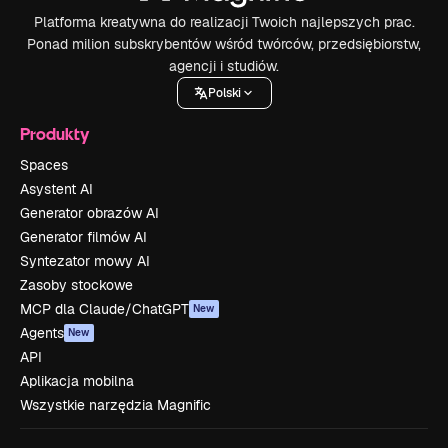
Platforma kreatywna do realizacji Twoich najlepszych prac.
Ponad milion subskrybentów wśród twórców, przedsiębiorstw,
agencji i studiów.
Polski
Produkty
Spaces
Asystent AI
Generator obrazów AI
Generator filmów AI
Syntezator mowy AI
Zasoby stockowe
MCP dla Claude/ChatGPT
New
Agents
New
API
Aplikacja mobilna
Wszystkie narzędzia Magnific