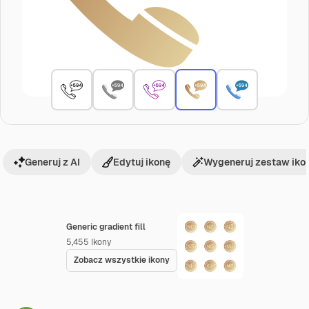
Generuj z AI
Edytuj ikonę
Wygeneruj zestaw iko
Generic gradient fill
5,455
Ikony
Zobacz wszystkie ikony