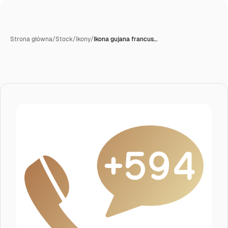
Strona główna
/
Stock
/
Ikony
/
Ikona gujana francus…