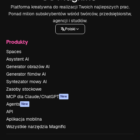
Platforma kreatywna do realizacji Twoich najlepszych prac.
Ponad milion subskrybentów wśród twórców, przedsiębiorstw,
agencji i studiów.
Polski
Produkty
Spaces
Asystent AI
Generator obrazów AI
Generator filmów AI
Syntezator mowy AI
Zasoby stockowe
MCP dla Claude/ChatGPT
New
Agents
New
API
Aplikacja mobilna
Wszystkie narzędzia Magnific