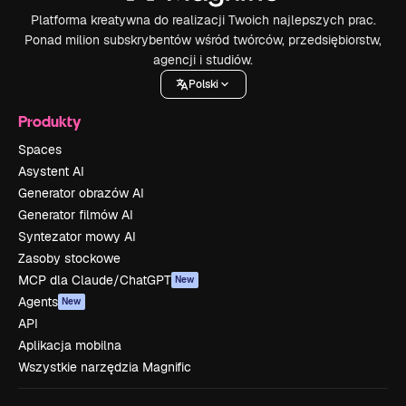
Platforma kreatywna do realizacji Twoich najlepszych prac.
Ponad milion subskrybentów wśród twórców, przedsiębiorstw,
agencji i studiów.
Polski
Produkty
Spaces
Asystent AI
Generator obrazów AI
Generator filmów AI
Syntezator mowy AI
Zasoby stockowe
MCP dla Claude/ChatGPT
New
Agents
New
API
Aplikacja mobilna
Wszystkie narzędzia Magnific