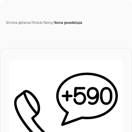
Strona główna
/
Stock
/
Ikony
/
Ikona gwadelupa