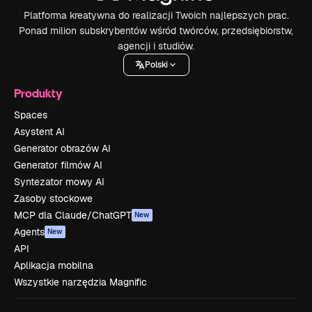
Platforma kreatywna do realizacji Twoich najlepszych prac.
Ponad milion subskrybentów wśród twórców, przedsiębiorstw,
agencji i studiów.
Polski
Produkty
Spaces
Asystent AI
Generator obrazów AI
Generator filmów AI
Syntezator mowy AI
Zasoby stockowe
MCP dla Claude/ChatGPT
New
Agents
New
API
Aplikacja mobilna
Wszystkie narzędzia Magnific