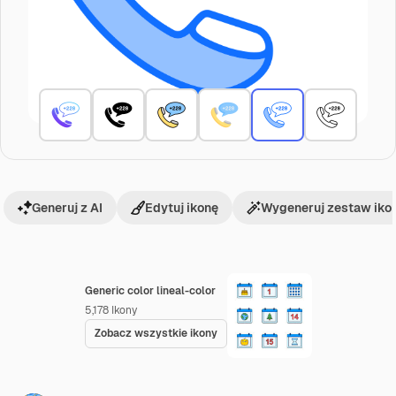
Generuj z AI
Edytuj ikonę
Wygeneruj zestaw iko
Generic color lineal-color
5,178
Ikony
Zobacz wszystkie ikony