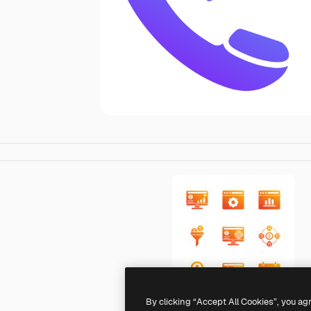
By clicking “Accept All Cookies”, you ag
Generic gradient fill