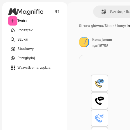
Twórz
Strona główna
/
Stock
/
Ikony
/
I
Początek
Szukaj
Ikona jemen
syafii5758
Stockowy
Przeglądaj
Wszystkie narzędzia