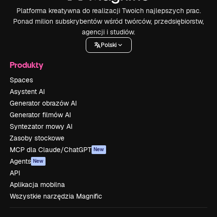
Platforma kreatywna do realizacji Twoich najlepszych prac.
Ponad milion subskrybentów wśród twórców, przedsiębiorstw,
agencji i studiów.
Polski
Produkty
Spaces
Asystent AI
Generator obrazów AI
Generator filmów AI
Syntezator mowy AI
Zasoby stockowe
MCP dla Claude/ChatGPT
New
Agents
New
API
Aplikacja mobilna
Wszystkie narzędzia Magnific