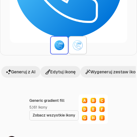
Generuj z AI
Edytuj ikonę
Wygeneruj zestaw iko
Generic gradient fill
5,161
Ikony
Zobacz wszystkie ikony