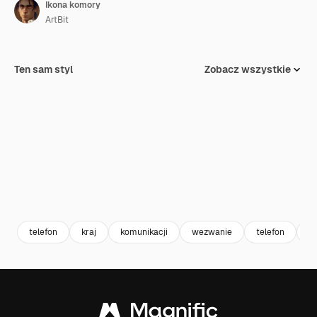
Ikona komory
ArtBit
Ten sam styl
Zobacz wszystkie
telefon
kraj
komunikacji
wezwanie
telefon
c