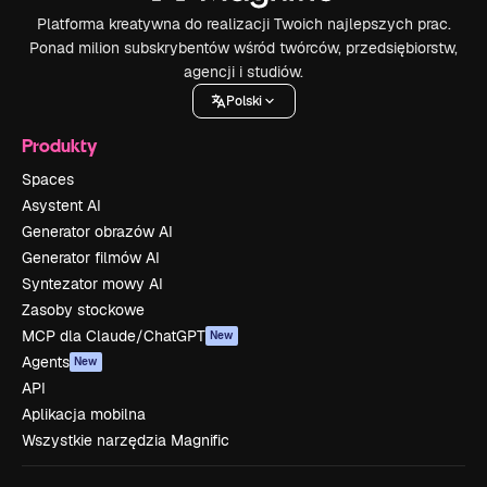
Platforma kreatywna do realizacji Twoich najlepszych prac.
Ponad milion subskrybentów wśród twórców, przedsiębiorstw,
agencji i studiów.
Polski
Produkty
Spaces
Asystent AI
Generator obrazów AI
Generator filmów AI
Syntezator mowy AI
Zasoby stockowe
MCP dla Claude/ChatGPT
New
Agents
New
API
Aplikacja mobilna
Wszystkie narzędzia Magnific