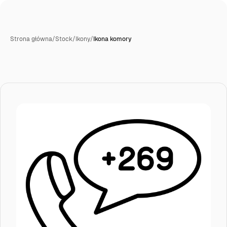
Strona główna
/
Stock
/
Ikony
/
Ikona komory