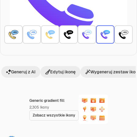
Generuj z AI
Edytuj ikonę
Wygeneruj zestaw iko
Generic gradient fill
2,305
Ikony
Zobacz wszystkie ikony