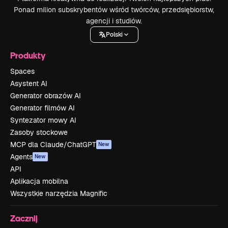
Ponad milion subskrybentów wśród twórców, przedsiębiorstw,
agencji i studiów.
Polski
Produkty
Spaces
Asystent AI
Generator obrazów AI
Generator filmów AI
Syntezator mowy AI
Zasoby stockowe
MCP dla Claude/ChatGPT
New
Agents
New
API
Aplikacja mobilna
Wszystkie narzędzia Magnific
Zacznij