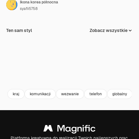
Ikona korea północna
syafii5758
Ten sam styl
Zobacz wszystkie
kraj
komunikacji
wezwanie
telefon
globalny
Platforma kreatywna do realizacji Twoich najlepszych prac.