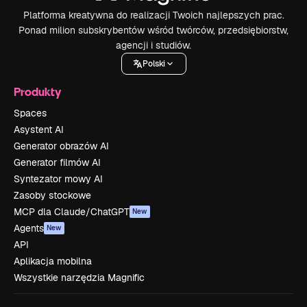
Platforma kreatywna do realizacji Twoich najlepszych prac.
Ponad milion subskrybentów wśród twórców, przedsiębiorstw,
agencji i studiów.
Polski
Produkty
Spaces
Asystent AI
Generator obrazów AI
Generator filmów AI
Syntezator mowy AI
Zasoby stockowe
MCP dla Claude/ChatGPT
New
Agents
New
API
Aplikacja mobilna
Wszystkie narzędzia Magnific