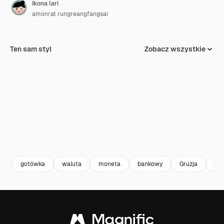
Ikona lari
amonrat rungreangfangsai
Ten sam styl
Zobacz wszystkie
gotówka
waluta
moneta
bankowy
Gruzja
kan