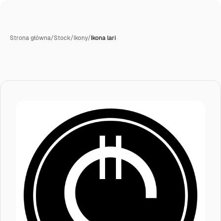
Strona główna
/
Stock
/
Ikony
/
Ikona lari