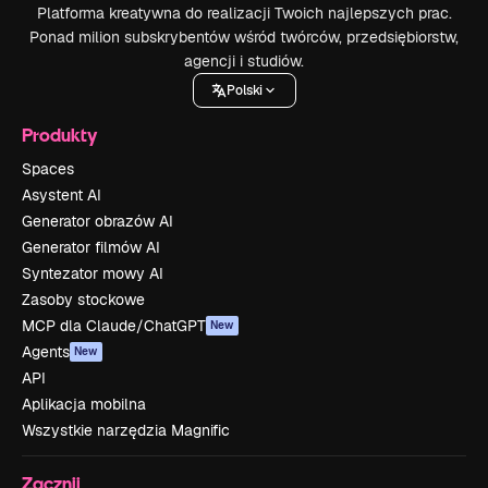
Platforma kreatywna do realizacji Twoich najlepszych prac.
Ponad milion subskrybentów wśród twórców, przedsiębiorstw,
agencji i studiów.
Polski
Produkty
Spaces
Asystent AI
Generator obrazów AI
Generator filmów AI
Syntezator mowy AI
Zasoby stockowe
MCP dla Claude/ChatGPT
New
Agents
New
API
Aplikacja mobilna
Wszystkie narzędzia Magnific
Zacznij