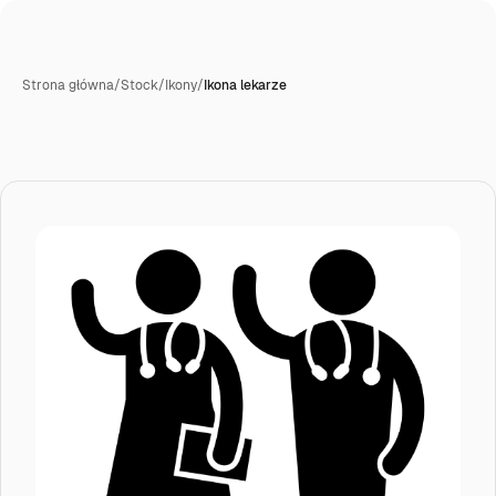
Strona główna
/
Stock
/
Ikony
/
Ikona lekarze