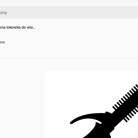
ona lokowka do wlo…
sow