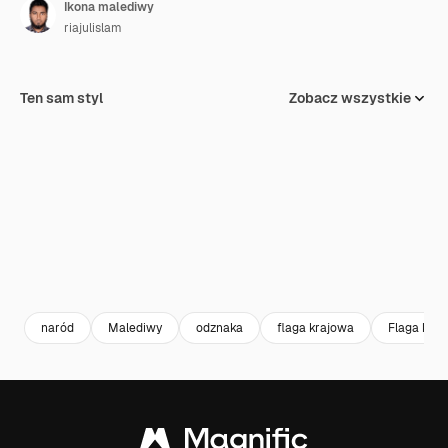
Ikona malediwy
riajulislam
Ten sam styl
Zobacz wszystkie
naród
Malediwy
odznaka
flaga krajowa
Flaga kraj