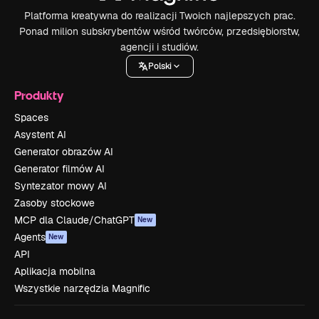
Platforma kreatywna do realizacji Twoich najlepszych prac.
Ponad milion subskrybentów wśród twórców, przedsiębiorstw,
agencji i studiów.
Polski
Produkty
Spaces
Asystent AI
Generator obrazów AI
Generator filmów AI
Syntezator mowy AI
Zasoby stockowe
MCP dla Claude/ChatGPT
New
Agents
New
API
Aplikacja mobilna
Wszystkie narzędzia Magnific