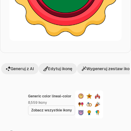
Generuj z AI
Edytuj ikonę
Wygeneruj zestaw iko
Generic color lineal-color
8,559
Ikony
Zobacz wszystkie ikony