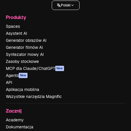
Polski
Produkty
Spaces
Asystent AI
Generator obrazów AI
Generator filmów AI
Syntezator mowy AI
Zasoby stockowe
MCP dla Claude/ChatGPT
New
Agents
New
API
Aplikacja mobilna
Wszystkie narzędzia Magnific
Zacznij
Academy
Dokumentacja