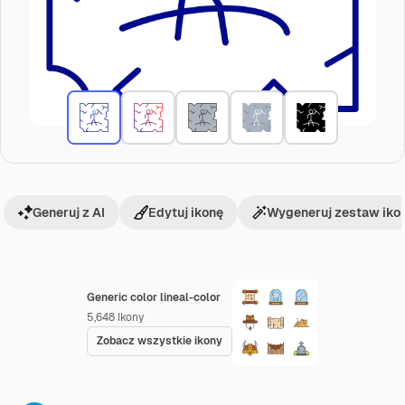
Generuj z AI
Edytuj ikonę
Wygeneruj zestaw iko
Generic color lineal-color
5,648
Ikony
Zobacz wszystkie ikony