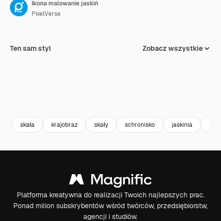
Ikona malowanie jaskiń
PixelVerse
Ten sam styl
Zobacz wszystkie
skała
krajobraz
skały
schronisko
jaskinia
kult
Platforma kreatywna do realizacji Twoich najlepszych prac.
Ponad milion subskrybentów wśród twórców, przedsiębiorstw,
agencji i studiów.