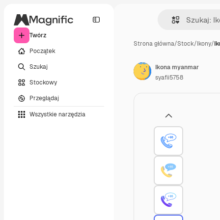
Twórz
Strona główna
/
Stock
/
Ikony
/
I
Początek
Szukaj
Ikona myanmar
syafii5758
Stockowy
Przeglądaj
Wszystkie narzędzia