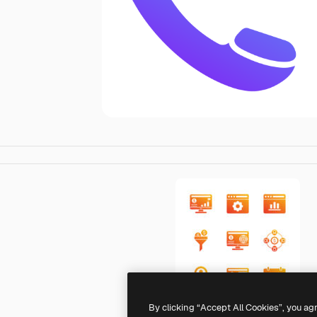
By clicking “Accept All Cookies”, you ag
Generic gradient fill