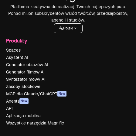
Platforma kreatywna do realizacji Twoich najlepszych prac.
Ponad milion subskrybentów wśród twórców, przedsiębiorstw,
agencji i studiów.
Polski
Produkty
Spaces
Asystent AI
Generator obrazów AI
Generator filmów AI
Syntezator mowy AI
Zasoby stockowe
MCP dla Claude/ChatGPT
New
Agents
New
API
Aplikacja mobilna
Wszystkie narzędzia Magnific