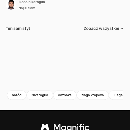
Ikona nikaragua
riajulislam
Ten sam styl
Zobacz wszystkie
naród
Nikaragua
odznaka
flaga krajowa
Flaga kra