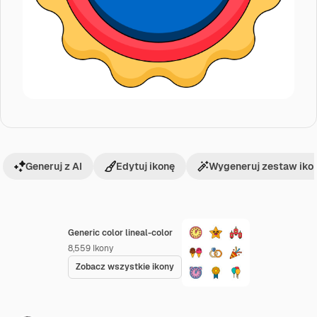
Generuj z AI
Edytuj ikonę
Wygeneruj zestaw iko
Generic color lineal-color
8,559
Ikony
Zobacz wszystkie ikony