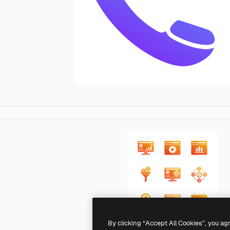
By clicking “Accept All Cookies”, you ag
Generic gradient fill