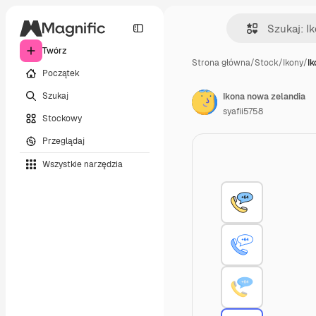
Twórz
Strona główna
/
Stock
/
Ikony
/
I
Początek
Szukaj
Ikona nowa zelandia
syafii5758
Stockowy
Przeglądaj
Wszystkie narzędzia