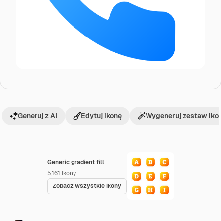
Generuj z AI
Edytuj ikonę
Wygeneruj zestaw iko
Generic gradient fill
5,161
Ikony
Zobacz wszystkie ikony