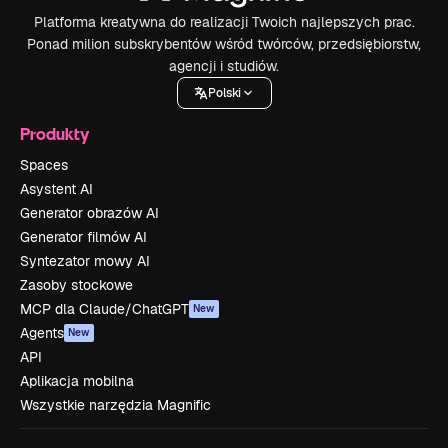
Platforma kreatywna do realizacji Twoich najlepszych prac.
Ponad milion subskrybentów wśród twórców, przedsiębiorstw,
agencji i studiów.
Polski
Produkty
Spaces
Asystent AI
Generator obrazów AI
Generator filmów AI
Syntezator mowy AI
Zasoby stockowe
MCP dla Claude/ChatGPT
New
Agents
New
API
Aplikacja mobilna
Wszystkie narzędzia Magnific