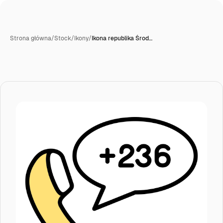
Strona główna
/
Stock
/
Ikony
/
Ikona republika Środ…