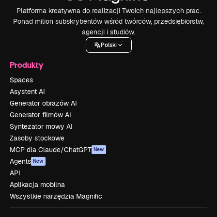
Platforma kreatywna do realizacji Twoich najlepszych prac.
Ponad milion subskrybentów wśród twórców, przedsiębiorstw,
agencji i studiów.
Polski
Produkty
Spaces
Asystent AI
Generator obrazów AI
Generator filmów AI
Syntezator mowy AI
Zasoby stockowe
MCP dla Claude/ChatGPT
New
Agents
New
API
Aplikacja mobilna
Wszystkie narzędzia Magnific