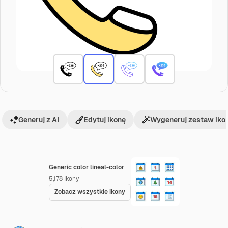
Generuj z AI
Edytuj ikonę
Wygeneruj zestaw iko
Generic color lineal-color
5,178
Ikony
Zobacz wszystkie ikony