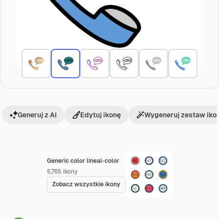
Generuj z AI
Edytuj ikonę
Wygeneruj zestaw iko
Generic color lineal-color
5,765
Ikony
Zobacz wszystkie ikony