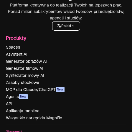
Platforma kreatywna do realizacji Twoich najlepszych prac.
Ponad milion subskrybentów wśród twórców, przedsiębiorstw,
agencji i studiów.
Polski
Produkty
Spaces
Asystent AI
Generator obrazów AI
Generator filmów AI
Syntezator mowy AI
Zasoby stockowe
MCP dla Claude/ChatGPT
New
Agents
New
API
Aplikacja mobilna
Wszystkie narzędzia Magnific