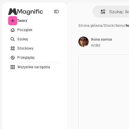
Twórz
Strona główna
/
Stock
/
Ikony
/
I
Początek
Szukaj
Ikona samoa
ArtBit
Stockowy
Przeglądaj
Wszystkie narzędzia