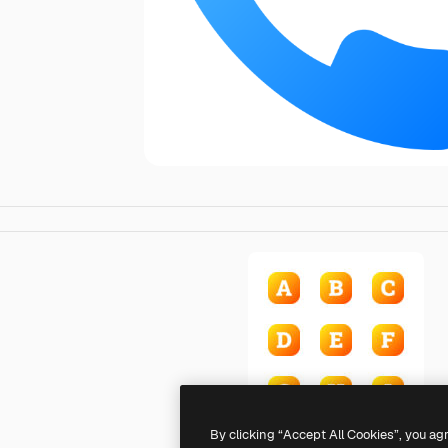
By clicking “Accept All Cookies”, you ag
Generic gradient fill