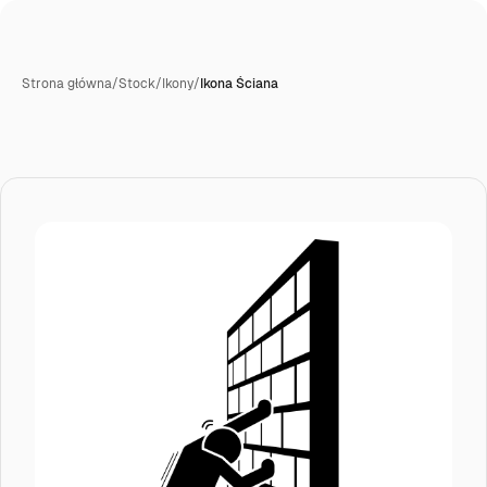
Strona główna
/
Stock
/
Ikony
/
Ikona Ściana