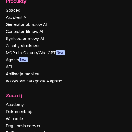
Produkty
Spaces
Asystent AI
Generator obrazów AI
Generator filmów AI
Syntezator mowy AI
Zasoby stockowe
MCP dla Claude/ChatGPT
New
Agents
New
API
Aplikacja mobilna
Wszystkie narzędzia Magnific
Zacznij
Academy
Dokumentacja
Wsparcie
Regulamin serwisu