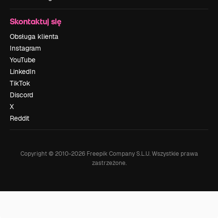
Skontaktuj się
Obsługa klienta
Instagram
YouTube
LinkedIn
TikTok
Discord
X
Reddit
Copyright © 2010-
2026
Freepik Company S.L.U.
Wszystkie prawa
zastrzeżone
.