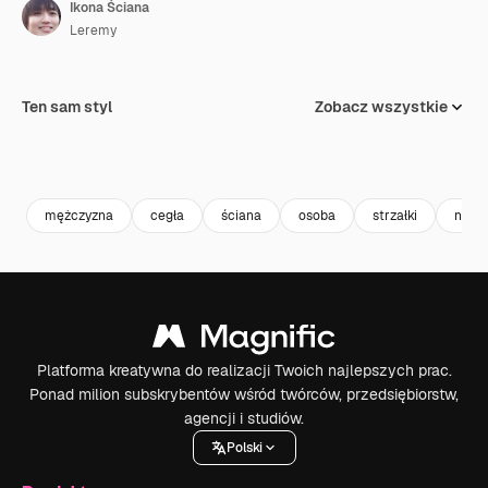
Ikona Ściana
Leremy
Ten sam styl
Zobacz wszystkie
mężczyzna
cegła
ściana
osoba
strzałki
naciś
Platforma kreatywna do realizacji Twoich najlepszych prac.
Ponad milion subskrybentów wśród twórców, przedsiębiorstw,
agencji i studiów.
Polski