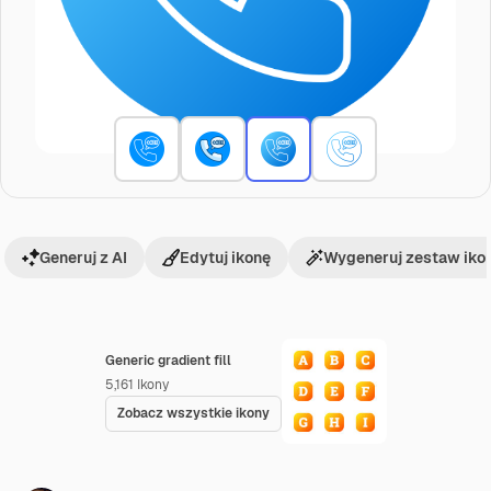
Generuj z AI
Edytuj ikonę
Wygeneruj zestaw iko
Generic gradient fill
5,161
Ikony
Zobacz wszystkie ikony