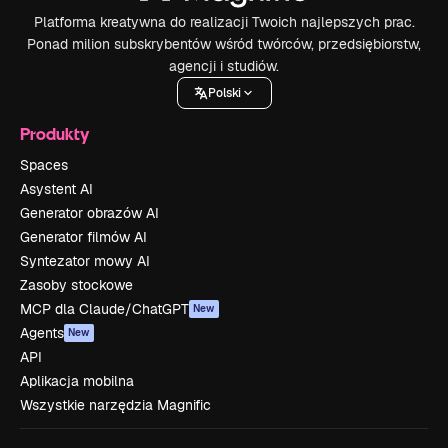
Platforma kreatywna do realizacji Twoich najlepszych prac.
Ponad milion subskrybentów wśród twórców, przedsiębiorstw,
agencji i studiów.
Polski
Produkty
Spaces
Asystent AI
Generator obrazów AI
Generator filmów AI
Syntezator mowy AI
Zasoby stockowe
MCP dla Claude/ChatGPT
New
Agents
New
API
Aplikacja mobilna
Wszystkie narzędzia Magnific