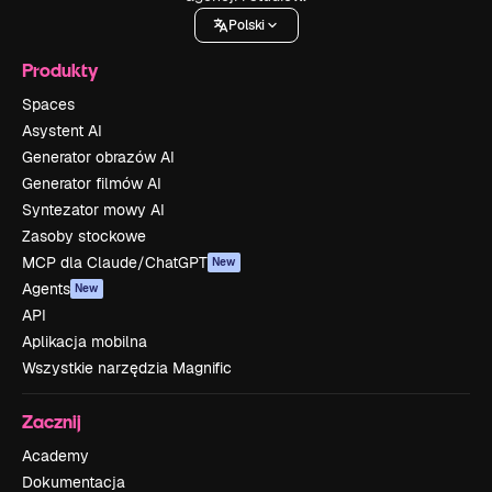
Polski
Produkty
Spaces
Asystent AI
Generator obrazów AI
Generator filmów AI
Syntezator mowy AI
Zasoby stockowe
MCP dla Claude/ChatGPT
New
Agents
New
API
Aplikacja mobilna
Wszystkie narzędzia Magnific
Zacznij
Academy
Dokumentacja