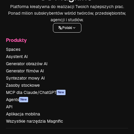
Platforma kreatywna do realizacji Twoich najlepszych prac.
Ponad milion subskrybentów wśród twórców, przedsiębiorstw,
agencji i studiów.
Polski
Produkty
Spaces
Asystent AI
Generator obrazów AI
Generator filmów AI
Syntezator mowy AI
Zasoby stockowe
MCP dla Claude/ChatGPT
New
Agents
New
API
Aplikacja mobilna
Wszystkie narzędzia Magnific