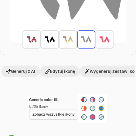
Generuj z AI
Edytuj ikonę
Wygeneruj zestaw iko
Generic color fill
5,765
Ikony
Zobacz wszystkie ikony