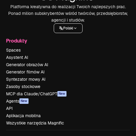
Platforma kreatywna do realizacji Twoich najlepszych prac.
Ponad milion subskrybentów wśród twórców, przedsiębiorstw,
agencji i studiów.
Polski
Produkty
Spaces
Asystent AI
Generator obrazów AI
Generator filmów AI
Syntezator mowy AI
Zasoby stockowe
MCP dla Claude/ChatGPT
New
Agents
New
API
Aplikacja mobilna
Wszystkie narzędzia Magnific