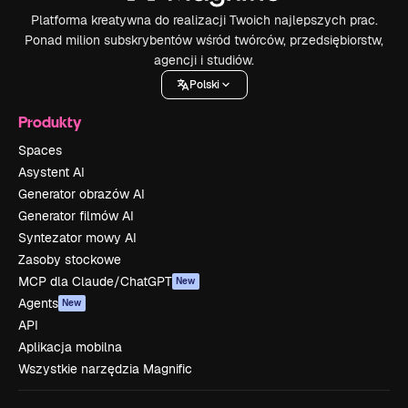
Platforma kreatywna do realizacji Twoich najlepszych prac.
Ponad milion subskrybentów wśród twórców, przedsiębiorstw,
agencji i studiów.
Polski
Produkty
Spaces
Asystent AI
Generator obrazów AI
Generator filmów AI
Syntezator mowy AI
Zasoby stockowe
MCP dla Claude/ChatGPT
New
Agents
New
API
Aplikacja mobilna
Wszystkie narzędzia Magnific