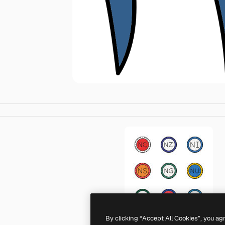
By clicking “Accept All Cookies”, you ag
Generic color lineal-color