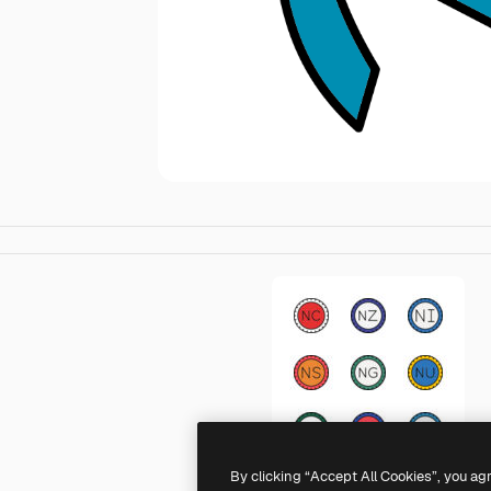
By clicking “Accept All Cookies”, you ag
Generic color lineal-color