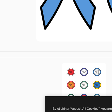
By clicking “Accept All Cookies”, you ag
Generic color lineal-color