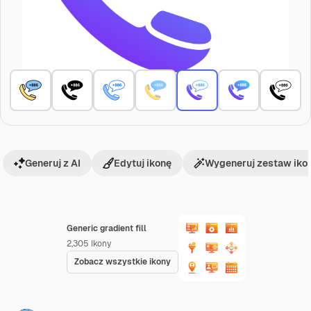
Generuj z AI
Edytuj ikonę
Wygeneruj zestaw iko
Generic gradient fill
2,305
Ikony
Zobacz wszystkie ikony