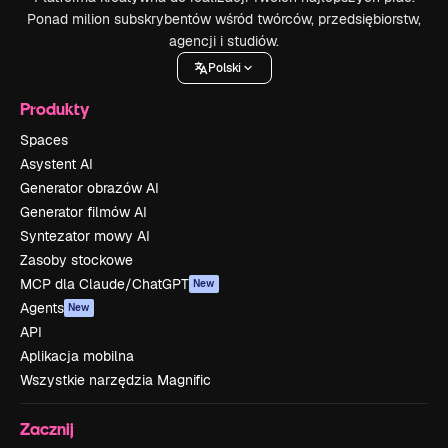
Ponad milion subskrybentów wśród twórców, przedsiębiorstw,
agencji i studiów.
Polski
Produkty
Spaces
Asystent AI
Generator obrazów AI
Generator filmów AI
Syntezator mowy AI
Zasoby stockowe
MCP dla Claude/ChatGPT
New
Agents
New
API
Aplikacja mobilna
Wszystkie narzędzia Magnific
Zacznij