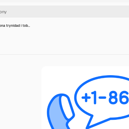
ona trynidad i tob…