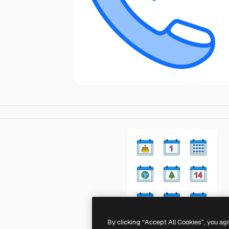
By clicking “Accept All Cookies”, you ag
Generic color lineal-color