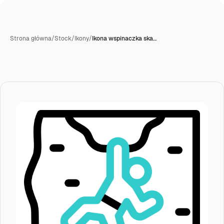
Strona główna
/
Stock
/
Ikony
/
Ikona wspinaczka ska…