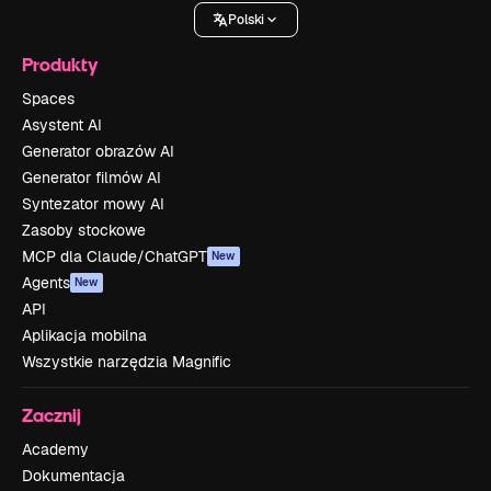
Polski
Produkty
Spaces
Asystent AI
Generator obrazów AI
Generator filmów AI
Syntezator mowy AI
Zasoby stockowe
MCP dla Claude/ChatGPT
New
Agents
New
API
Aplikacja mobilna
Wszystkie narzędzia Magnific
Zacznij
Academy
Dokumentacja